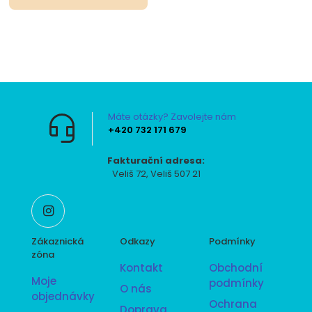
Máte otázky? Zavolejte nám
+420 732 171 679
Fakturační adresa:
Veliš 72, Veliš 507 21
Zákaznická
Odkazy
Podmínky
zóna
Kontakt
Obchodní
Moje
podmínky
O nás
objednávky
Ochrana
Doprava