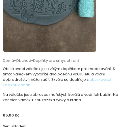
Domů
-
Obchod
-
Doplňky pro smyslohraní
Obtiskovací váleček je skvělým doplňkem pro modelování. S
tímto válečkem vytvoříte dno oceánu vcukuletu a vodní
dobrodružství může začít. Skvěle se doplňuje s
obtiskovací
kostkou oceán.
Na válečku jsou obrazce mořských korálů a vodních bublin. Na
koncích válečku jsou razítka rybky a kraba.
85,00
Kč
Není skladem